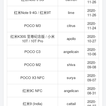
11-26
2020-
红米Note 9 4G / 红米9T
lime
11-26
2020-
POCO M3
citrus
11-24
红米K30S 至尊纪念版 / 小米
2020-
apollo
10T / 10T Pro
10-27
2020-
POCO C3
angelicain
10-06
2020-
POCO M2
shiva
09-08
2020-
POCO X3 NFC
surya
09-07
2020-
红米9C NFC
angelican
08-31
2020-
红米9 (India)
cattail
08-27