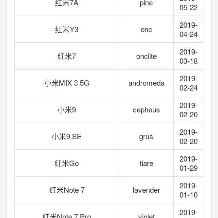
红米7A
pine
05-22
2019-
红米Y3
onc
04-24
2019-
红米7
onclite
03-18
2019-
小米MIX 3 5G
andromeda
02-24
2019-
小米9
cepheus
02-20
2019-
小米9 SE
grus
02-20
2019-
红米Go
tiare
01-29
2019-
红米Note 7
lavender
01-10
2019-
红米Note 7 Pro
violet