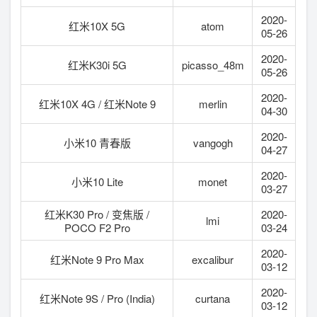
2020-
红米10X 5G
atom
05-26
2020-
红米K30i 5G
picasso_48m
05-26
2020-
红米10X 4G / 红米Note 9
merlin
04-30
2020-
小米10 青春版
vangogh
04-27
2020-
小米10 Lite
monet
03-27
红米K30 Pro / 变焦版 /
2020-
lmi
POCO F2 Pro
03-24
2020-
红米Note 9 Pro Max
excalibur
03-12
2020-
红米Note 9S / Pro (India)
curtana
03-12