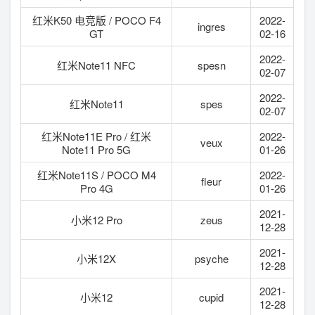
红米K50 电竞版 / POCO F4
2022-
ingres
GT
02-16
2022-
红米Note11 NFC
spesn
02-07
2022-
红米Note11
spes
02-07
红米Note11E Pro / 红米
2022-
veux
Note11 Pro 5G
01-26
红米Note11S / POCO M4
2022-
fleur
Pro 4G
01-26
2021-
小米12 Pro
zeus
12-28
2021-
小米12X
psyche
12-28
2021-
小米12
cupid
12-28