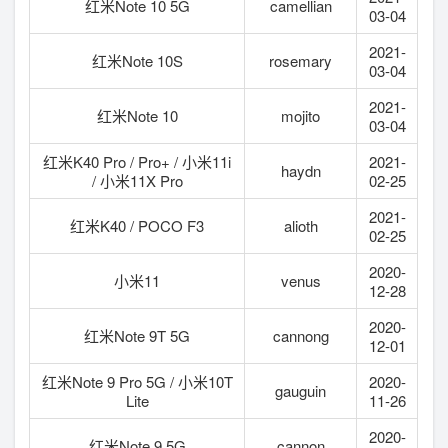
红米Note 10 5G
camellian
03-04
2021-
红米Note 10S
rosemary
03-04
2021-
红米Note 10
mojito
03-04
红米K40 Pro / Pro+ / 小米11i
2021-
haydn
/ 小米11X Pro
02-25
2021-
红米K40 / POCO F3
alioth
02-25
2020-
小米11
venus
12-28
2020-
红米Note 9T 5G
cannong
12-01
红米Note 9 Pro 5G / 小米10T
2020-
gauguin
Lite
11-26
2020-
红米Note 9 5G
cannon