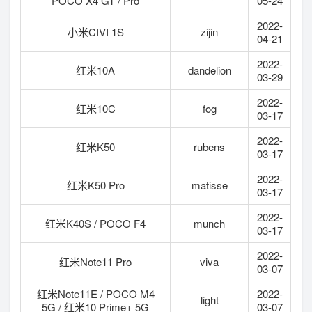
POCO X4 GT / Pro
05-24
2022-
小米CIVI 1S
zijin
04-21
2022-
红米10A
dandelion
03-29
2022-
红米10C
fog
03-17
2022-
红米K50
rubens
03-17
2022-
红米K50 Pro
matisse
03-17
2022-
红米K40S / POCO F4
munch
03-17
2022-
红米Note11 Pro
viva
03-07
红米Note11E / POCO M4
2022-
light
5G / 红米10 Prime+ 5G
03-07