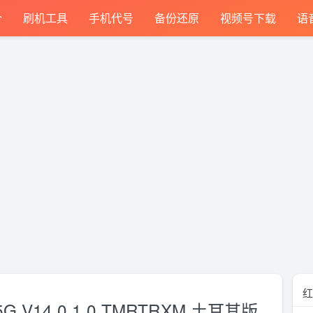
合
刷机工具
手机代号
备份还原
视频号下载
语
红
 5G V14.0.1.0.TMRTRXM 土耳其版