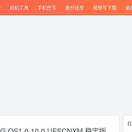
合
刷机工具
手机代号
备份还原
视频号下载
语
红
G OS1.0.10.0.UFSCNXM 稳定版