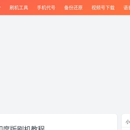
合
刷机工具
手机代号
备份还原
视频号下载
语
小
XM 印度版刷机教程