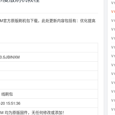
V1
V1
M 印度版ROM官方原版刷机包下载，此处更新内容包括有：优化提高
V1
V1
V1
V1
V1
.0.SJBINXM
V1
V1
V1
V1
、线刷包
V1
-20 15:51:36
V1
OM 均为原版固件，无任何修改或添加！