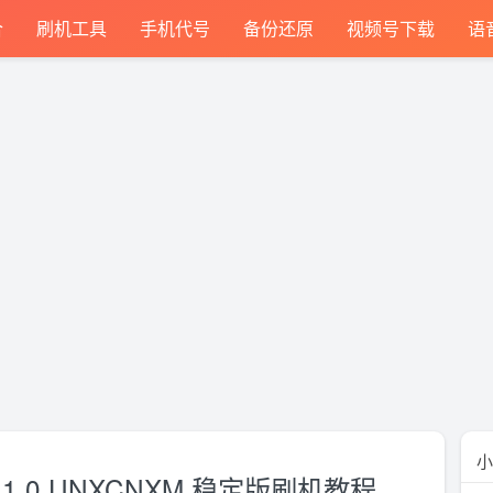
合
刷机工具
手机代号
备份还原
视频号下载
语
小
0.11.0.UNXCNXM 稳定版刷机教程